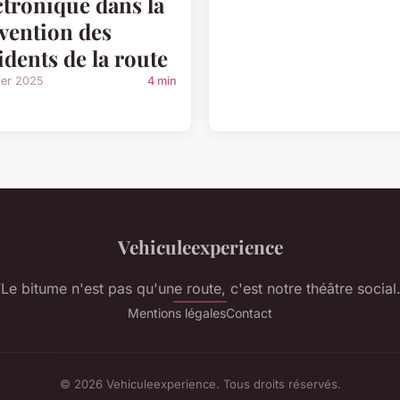
ctronique dans la
vention des
idents de la route
ier 2025
4 min
Vehiculeexperience
“Le bitume n'est pas qu'une route, c'est notre théâtre social.
Mentions légales
Contact
© 2026 Vehiculeexperience. Tous droits réservés.