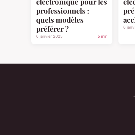
électronique pour les
éle
professionnels :
pré
quels modèles
acc
préférer ?
6 janv
6 janvier 2025
5 min