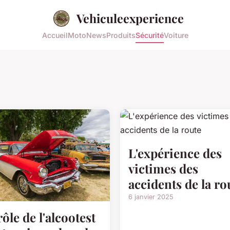
Vehiculeexperience
Accueil
Moto
News
Produits
Sécurité
Voiture
L'expérience des
victimes des
accidents de la ro
6 janvier 2025
rôle de l'alcootest