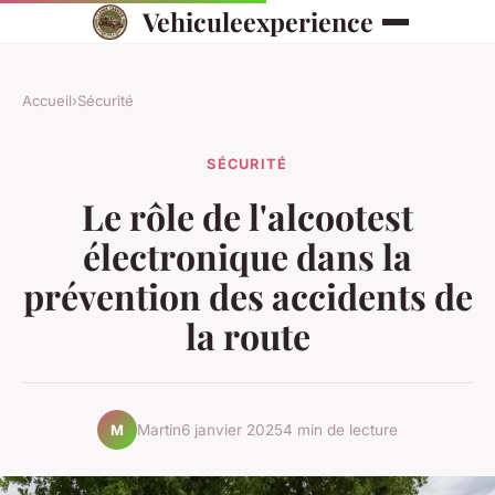
Vehiculeexperience
Accueil
›
Sécurité
SÉCURITÉ
Le rôle de l'alcootest
électronique dans la
prévention des accidents de
la route
Martin
6 janvier 2025
4 min de lecture
M