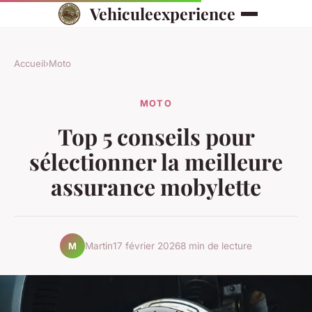
Vehiculeexperience
Accueil
›
Moto
MOTO
Top 5 conseils pour
sélectionner la meilleure
assurance mobylette
Martin
17 février 2026
8 min de lecture
M