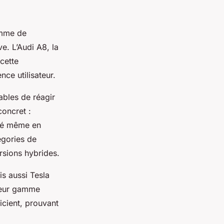
amme de
ve. L’Audi A8, la
cette
nce utilisateur.
ables de réagir
concret :
isé même en
égories de
rsions hybrides.
s aussi Tesla
leur gamme
cient, prouvant