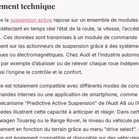
ement technique
e la
suspension active
repose sur un ensemble de modules 
étectent en temps réel l’état de la route, la vitesse, l’accél
e. Ces données sont transmises à un module de commande ce
ent sur les actionneurs de suspension grâce à des système
ques ou électromagnétiques. Chez Audi et l’industrie automo
 par exemple d’abaisser ou de relever chaque roue indép
i l’origine le contrôle et le confort.
ie est totalement compatible avec différents modes de cond
andes internes ou une application de smartphone, comme c
canisme "Predictive Active Suspension" de l’Audi A8 ou l’
des illustrent cette capacité à anticiper et réagir. Dans ce
agen Touareg ou le Range Rover, le niveau du véhicule p
ement en fonction du terrain grâce au menu "drive select".
e est également compatible et disponible sur des véhicules 