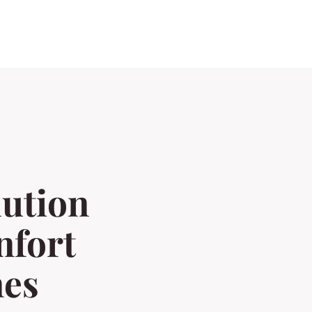
lution
nfort
nes