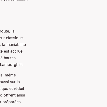
route, la
ur classique.
 la maniabilité
té est accrue,
 à hautes
 Lamborghini.
eus, même
ussi sur la
ique et réduit
 offrent ainsi
ck préparées