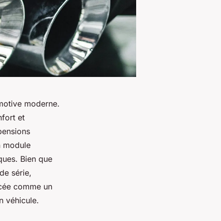
omotive moderne.
fort et
pensions
un module
ques. Bien que
de série,
encée comme un
n véhicule.