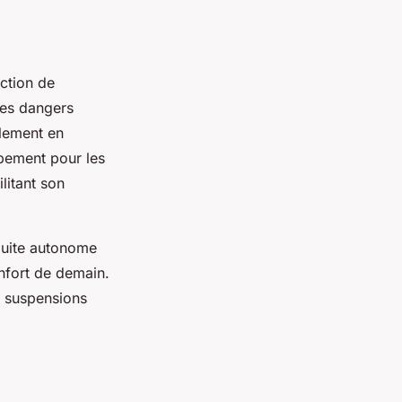
uction de
 les dangers
alement en
pement pour les
litant son
nduite autonome
onfort de demain.
s suspensions