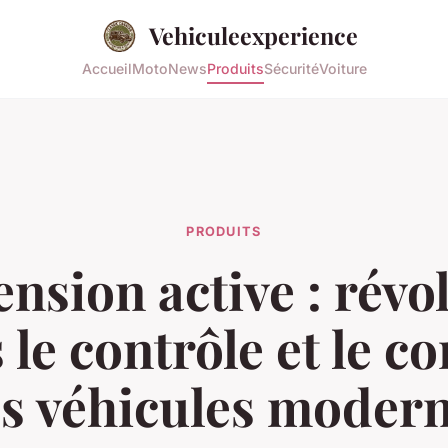
Vehiculeexperience
Accueil
Moto
News
Produits
Sécurité
Voiture
PRODUITS
nsion active : révo
 le contrôle et le co
s véhicules moder