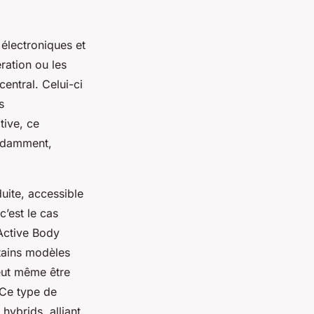
électroniques et
ération ou les
ntral. Celui-ci
s
tive, ce
endamment,
uite, accessible
’est le cas
Active Body
rtains modèles
eut même être
 Ce type de
hybrids, alliant