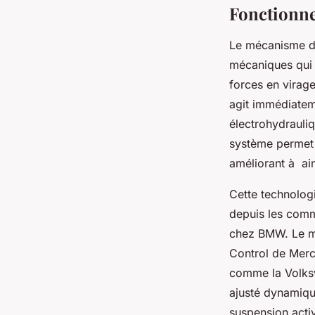
Fonctionn
Le mécanisme d
mécaniques qui d
forces en virag
agit immédiatem
électrohydrauli
système permet
améliorant à ains
Cette technolog
depuis les comm
chez BMW. Le mé
Control de Merce
comme la Volksw
ajusté dynamiqu
suspension activ