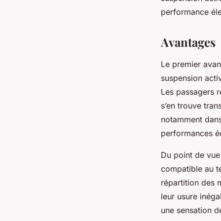
performance élec
Avantages
Le premier avanta
suspension acti
Les passagers re
s’en trouve tran
notamment dans l
performances é
Du point de vue
compatible au te
répartition des
leur usure inég
une sensation de