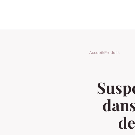
Accueil
›
Produits
Suspe
dans
de