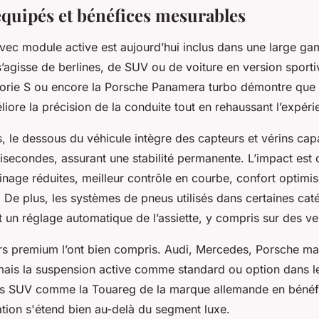
équipés et bénéfices mesurables
vec module active est aujourd’hui inclus dans une large g
 s’agisse de berlines, de SUV ou de voiture en version sporti
rie S ou encore la Porsche Panamera turbo démontre que 
iore la précision de la conduite tout en rehaussant l’expérie
, le dessous du véhicule intègre des capteurs et vérins cap
isecondes, assurant une stabilité permanente. L’impact est 
einage réduites, meilleur contrôle en courbe, confort optim
 De plus, les systèmes de pneus utilisés dans certaines cat
t un réglage automatique de l’assiette, y compris sur des ve
rs premium l’ont bien compris. Audi, Mercedes, Porsche mai
mais la suspension active comme standard ou option dans 
s SUV comme la Touareg de la marque allemande en bénéfi
ation s'étend bien au-delà du segment luxe.